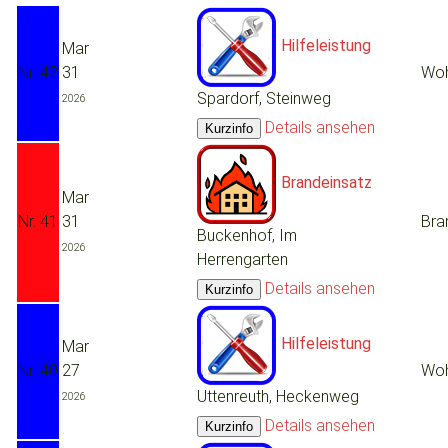
Hilfeleistung
Mar
Nr. 42
31
Woh
Spardorf, Steinweg
2026
Details ansehen
Brandeinsatz
Mar
Nr. 41
31
Bra
Buckenhof, Im
2026
Herrengarten
Details ansehen
Hilfeleistung
Mar
Nr. 40
27
Woh
Uttenreuth, Heckenweg
2026
Details ansehen