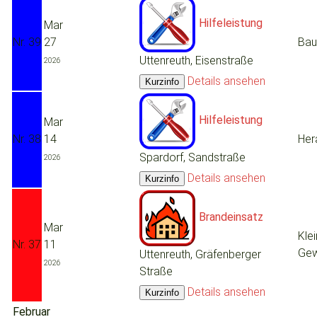
Hilfeleistung
Mar
Nr. 39
27
Bau
Uttenreuth, Eisenstraße
2026
Details ansehen
Hilfeleistung
Mar
Nr. 38
14
Her
Spardorf, Sandstraße
2026
Details ansehen
Brandeinsatz
Mar
Kle
Nr. 37
11
Gew
Uttenreuth, Gräfenberger
2026
Straße
Details ansehen
Februar