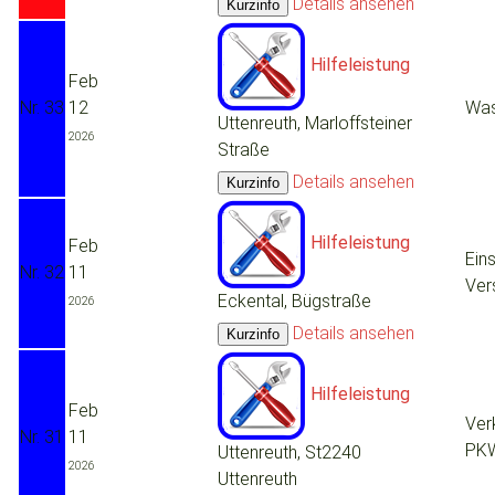
Details ansehen
Hilfeleistung
Feb
Nr. 33
12
Was
Uttenreuth, Marloffsteiner
2026
Straße
Details ansehen
Hilfeleistung
Feb
Ein
Nr. 32
11
Ver
Eckental, Bügstraße
2026
Details ansehen
Hilfeleistung
Feb
Verk
Nr. 31
11
PK
Uttenreuth, St2240
2026
Uttenreuth