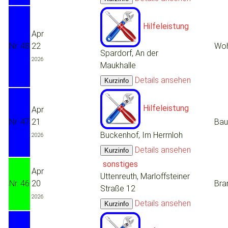
Hilfeleistung
Apr
Nr. 48
22
Woh
Spardorf, An der
2026
Maukhalle
Details ansehen
Hilfeleistung
Apr
Nr. 47
21
Bau
Buckenhof, Im Herrnloh
2026
Details ansehen
sonstiges
Apr
Uttenreuth, Marloffsteiner
Nr. 46
20
Bra
Straße 12
2026
Details ansehen