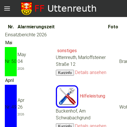
Nr.
Alarmierungszeit
Foto
Einsatzberichte 2026
Mai
sonstiges
May
Uttenreuth, Marloffsteiner
Nr. 50
04
Bra
Straße 12
2026
Details ansehen
April
Hilfeleistung
Apr
Nr. 49
26
Woh
Buckenhof, Am
2026
Schwabachgrund
Details ansehen