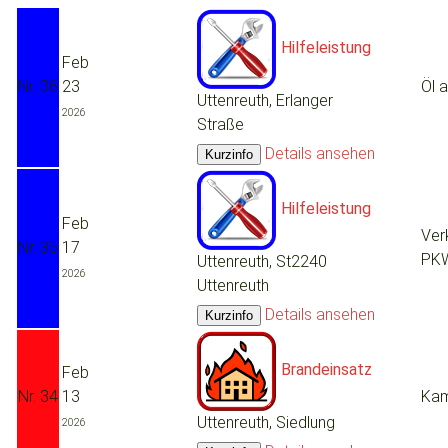
Hilfeleistung
Feb
Nr. 36
23
Öl 
Uttenreuth, Erlanger
2026
Straße
Details ansehen
Hilfeleistung
Feb
Ver
Nr. 35
17
PK
Uttenreuth, St2240
2026
Uttenreuth
Details ansehen
Brandeinsatz
Feb
Nr. 34
13
Kam
Uttenreuth, Siedlung
2026