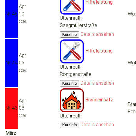
Hilfeleistung
Apr
Nr. 45
10
Was
Uttenreuth,
2026
Saegmüllerstraße
Details ansehen
Hilfeleistung
Apr
Nr. 44
05
Woh
Uttenreuth,
2026
Röntgenstraße
Details ansehen
Brandeinsatz
Apr
Bra
Nr. 43
03
Feh
Uttenreuth
2026
Details ansehen
März