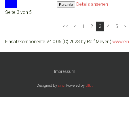
Details ansehen
Seite 3 von 5
1
2
3
4
5
Einsatzkomponente V4.0.06 (C) 2023 by Ralf Meyer (
www.ein
Impressum
Designed by
sinci
Powered by
Ulkit