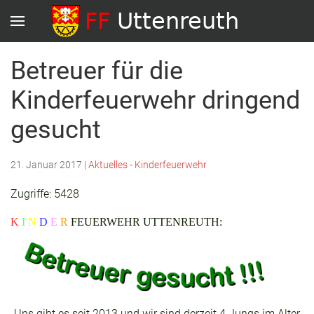
Betreuer für die
Kinderfeuerwehr dringend
gesucht
21. Januar 2017
|
Aktuelles - Kinderfeuerwehr
Zugriffe: 5428
K
I
N
D
E
R
FEUERWEHR UTTENREUTH:
Uns gibt es seit 2013 und wir sind derzeit 4 Jungs im Alter