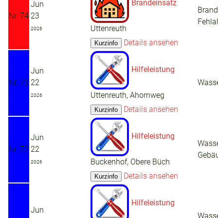
Brandeinsatz
Jun
Brand
Nr. 74
23
Fehla
Uttenreuth
2026
Details ansehen
Hilfeleistung
Jun
Nr. 73
22
Wasse
Uttenreuth, Ahornweg
2026
Details ansehen
Hilfeleistung
Jun
Wasse
Nr. 72
22
Gebä
Buckenhof, Obere Büch
2026
Details ansehen
Hilfeleistung
Jun
Wasse