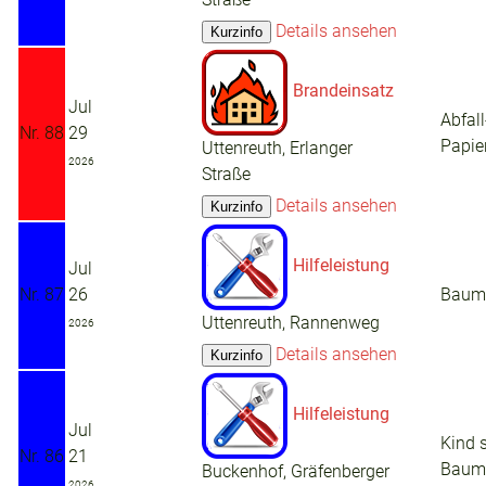
Details ansehen
Brandeinsatz
Jul
Abfall
Nr. 88
29
Papie
Uttenreuth, Erlanger
2026
Straße
Details ansehen
Hilfeleistung
Jul
Nr. 87
26
Baum 
Uttenreuth, Rannenweg
2026
Details ansehen
Hilfeleistung
Jul
Kind s
Nr. 86
21
Baum 
Buckenhof, Gräfenberger
2026