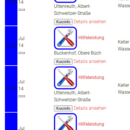
Nr. 83
14
Wass
Uttenreuth, Albert-
2026
Schweitzer-Straße
Details ansehen
Hilfeleistung
Jul
Keller
Nr. 83
14
Wass
Buckenhof, Obere Büch
2026
Details ansehen
Hilfeleistung
Jul
Keller
Nr. 81
14
Wass
Uttenreuth, Albert-
2026
Schweitzer-Straße
Details ansehen
Hilfeleistung
Jul