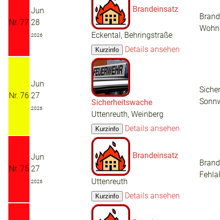
Brandeinsatz
Jun
Brand
Nr. 77
28
Wohn
Eckental, Behringstraße
2026
Details ansehen
Jun
Siche
Nr. 76
27
Sonnw
Sicherheitswache
2026
Uttenreuth, Weinberg
Details ansehen
Brandeinsatz
Jun
Brand
Nr. 75
27
Fehla
Uttenreuth
2026
Details ansehen