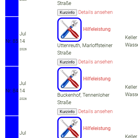
Straße
Details ansehen
Hilfeleistung
Jul
Keller
Nr. 85
14
Wass
Uttenreuth, Marloffsteiner
2026
Straße
Details ansehen
Hilfeleistung
Jul
Keller
Nr. 84
14
Wass
Buckenhof, Tennenloher
2026
Straße
Details ansehen
Hilfeleistung
Jul
Keller