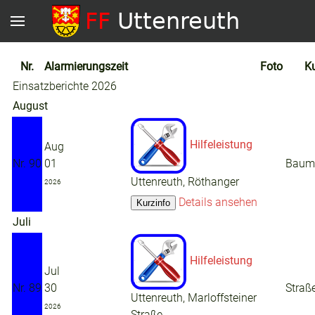
Nr.
Alarmierungszeit
Foto
Ku
Einsatzberichte 2026
August
Hilfeleistung
Aug
Nr. 90
01
Baum 
Uttenreuth, Röthanger
2026
Details ansehen
Juli
Hilfeleistung
Jul
Nr. 89
30
Straße
Uttenreuth, Marloffsteiner
2026
Straße