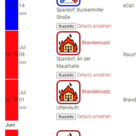
Nr. 80
14
eCall
Spardorf, Buckenhofer
2026
Straße
Details ansehen
Brandeinsatz
Jul
Nr. 79
09
Rauc
Spardorf, An der
2026
Maukhalle
Details ansehen
Brandeinsatz
Jul
Nr. 78
01
Brand
Uttenreuth
2026
Details ansehen
Juni