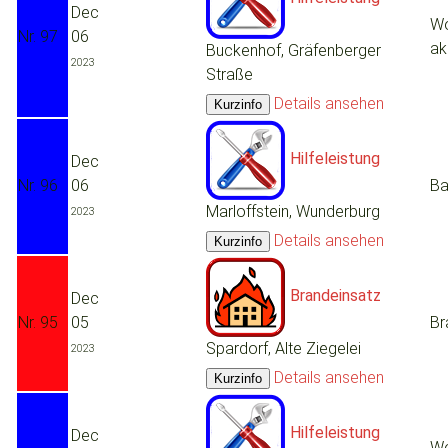
Dec
Wo
Nr. 97
06
ak
Buckenhof, Gräfenberger
2023
Straße
Details ansehen
Hilfeleistung
Dec
Nr. 96
06
Ba
Marloffstein, Wunderburg
2023
Details ansehen
Brandeinsatz
Dec
Nr. 95
05
Br
Spardorf, Alte Ziegelei
2023
Details ansehen
Hilfeleistung
Dec
Wo