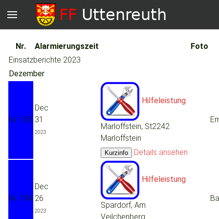
Nr.
Alarmierungszeit
Foto
Einsatzberichte 2023
Dezember
Hilfeleistung
Dec
Nr. 105
31
Em
Marloffstein, St2242
2023
Marloffstein
Details ansehen
Hilfeleistung
Dec
Nr. 104
26
Ba
Spardorf, Am
2023
Veilchenberg