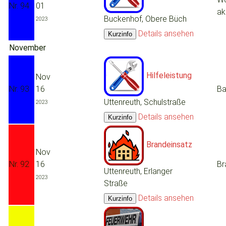
Nr. 94
01
ak
Buckenhof, Obere Büch
2023
Details ansehen
November
Hilfeleistung
Nov
Nr. 93
16
Ba
Uttenreuth, Schulstraße
2023
Details ansehen
Brandeinsatz
Nov
Nr. 92
16
Br
Uttenreuth, Erlanger
2023
Straße
Details ansehen