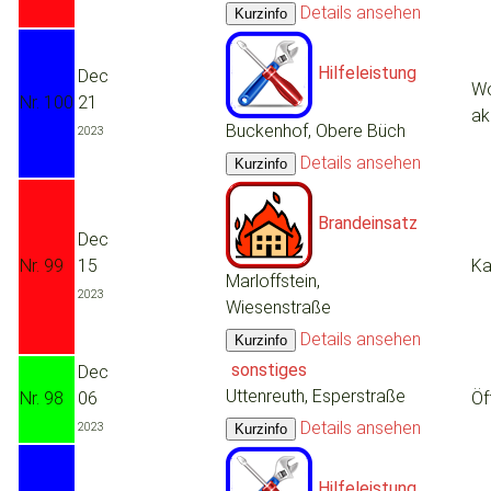
Details ansehen
Hilfeleistung
Dec
Wo
Nr. 100
21
ak
Buckenhof, Obere Büch
2023
Details ansehen
Brandeinsatz
Dec
Nr. 99
15
Ka
Marloffstein,
2023
Wiesenstraße
Details ansehen
sonstiges
Dec
Uttenreuth, Esperstraße
Nr. 98
06
Öf
Details ansehen
2023
Hilfeleistung