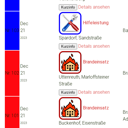
Details ansehen
Hilfeleistung
Dec
Nr. 103
21
Ba
Spardorf, Sandstraße
2023
Details ansehen
Brandeinsatz
Dec
Nr. 102
21
Br
Uttenreuth, Marloffsteiner
2023
Straße
Details ansehen
Brandeinsatz
Dec
Br
Nr. 101
21
Ad
Buckenhof, Eisenstraße
2023