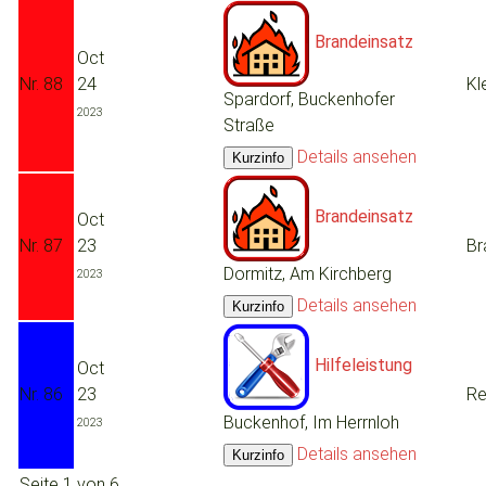
Brandeinsatz
Oct
Nr. 88
24
Kl
Spardorf, Buckenhofer
2023
Straße
Details ansehen
Brandeinsatz
Oct
Nr. 87
23
Br
Dormitz, Am Kirchberg
2023
Details ansehen
Hilfeleistung
Oct
Nr. 86
23
Re
Buckenhof, Im Herrnloh
2023
Details ansehen
Seite 1 von 6