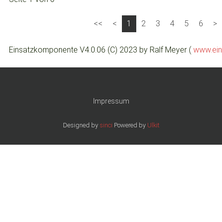
1
2
3
4
5
6
Einsatzkomponente V4.0.06 (C) 2023 by Ralf Meyer (
www.ein
Impressum
Designed by
sinci
Powered by
Ulkit