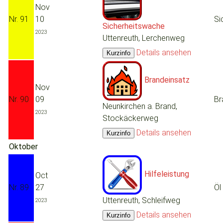
Nov
Nr. 91
10
Si
Sicherheitswache
2023
Uttenreuth, Lerchenweg
Details ansehen
Brandeinsatz
Nov
Nr. 90
09
Br
Neunkirchen a. Brand,
2023
Stockäckerweg
Details ansehen
Oktober
Hilfeleistung
Oct
Nr. 89
27
Öl
Uttenreuth, Schleifweg
2023
Details ansehen