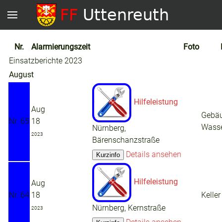
Nr.
Alarmierungszeit
Foto
Einsatzberichte 2023
August
Hilfeleistung
Aug
Gebäu
Nr. 65
18
Wass
Nürnberg,
2023
Bärenschanzstraße
Details ansehen
Hilfeleistung
Aug
Nr. 64
18
Kelle
Nürnberg, Kernstraße
2023