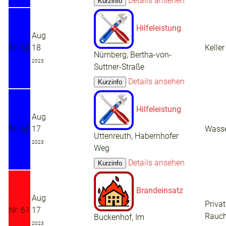
Details ansehen
Hilfeleistung
Aug
Nr. 63
18
Kelle
Nürnberg, Bertha-von-
2023
Suttner-Straße
Details ansehen
Hilfeleistung
Aug
Nr. 62
17
Wasse
Uttenreuth, Habernhofer
2023
Weg
Details ansehen
Brandeinsatz
Aug
Privat
Nr. 61
17
Rauc
Buckenhof, Im
2023