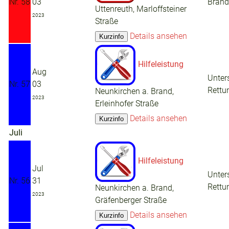
Nr. 58
03
Brand
Uttenreuth, Marloffsteiner
2023
Straße
Details ansehen
Hilfeleistung
Aug
Unter
Nr. 57
03
Rettu
Neunkirchen a. Brand,
2023
Erleinhofer Straße
Details ansehen
Juli
Hilfeleistung
Jul
Unter
Nr. 56
31
Rettu
Neunkirchen a. Brand,
2023
Gräfenberger Straße
Details ansehen