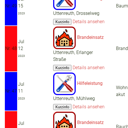
Nr. 49
15
Baum 
Uttenreuth, Drosselweg
2023
Details ansehen
Brandeinsatz
Jul
Nr. 48
12
Brand
Uttenreuth, Erlanger
2023
Straße
Details ansehen
Hilfeleistung
Jul
Wohn
Nr. 47
11
akut
Uttenreuth, Mühlweg
2023
Details ansehen
Brandeinsatz
Jul
Rauch