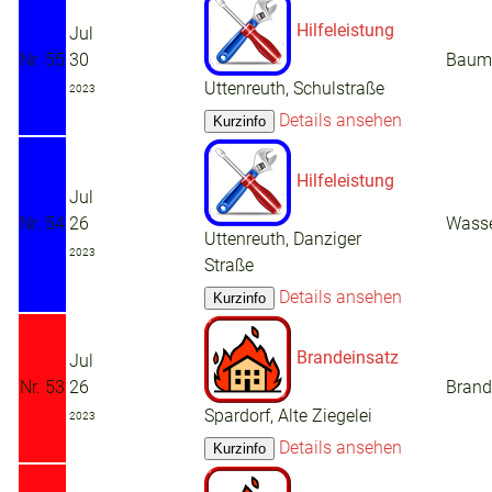
Hilfeleistung
Jul
Nr. 55
30
Baum 
Uttenreuth, Schulstraße
2023
Details ansehen
Hilfeleistung
Jul
Nr. 54
26
Wasse
Uttenreuth, Danziger
2023
Straße
Details ansehen
Brandeinsatz
Jul
Nr. 53
26
Brand
Spardorf, Alte Ziegelei
2023
Details ansehen