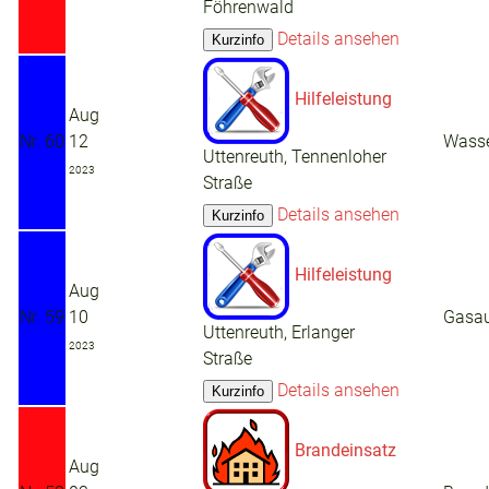
Föhrenwald
Details ansehen
Hilfeleistung
Aug
Nr. 60
12
Wasse
Uttenreuth, Tennenloher
2023
Straße
Details ansehen
Hilfeleistung
Aug
Nr. 59
10
Gasaus
Uttenreuth, Erlanger
2023
Straße
Details ansehen
Brandeinsatz
Aug