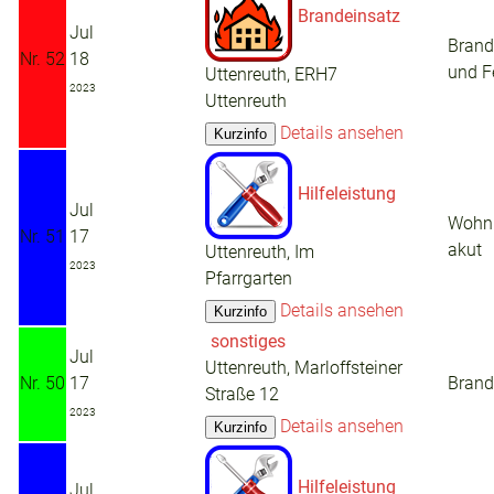
Brandeinsatz
Jul
Brand
Nr. 52
18
und F
Uttenreuth, ERH7
2023
Uttenreuth
Details ansehen
Hilfeleistung
Jul
Wohn
Nr. 51
17
akut
Uttenreuth, Im
2023
Pfarrgarten
Details ansehen
sonstiges
Jul
Uttenreuth, Marloffsteiner
Nr. 50
17
Brand
Straße 12
2023
Details ansehen
Hilfeleistung
Jul