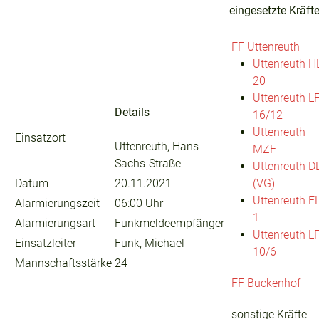
eingesetzte Kräft
FF Uttenreuth
Uttenreuth H
20
Uttenreuth L
Details
16/12
Uttenreuth
Einsatzort
Uttenreuth, Hans-
MZF
Sachs-Straße
Uttenreuth D
Datum
20.11.2021
(VG)
Uttenreuth E
Alarmierungszeit
06:00 Uhr
1
Alarmierungsart
Funkmeldeempfänger
Uttenreuth L
Einsatzleiter
Funk, Michael
10/6
Mannschaftsstärke
24
FF Buckenhof
sonstige Kräfte