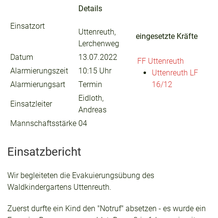
Details
Einsatzort
Uttenreuth,
eingesetzte Kräfte
Lerchenweg
Datum
13.07.2022
FF Uttenreuth
Alarmierungszeit
10:15 Uhr
Uttenreuth LF
Alarmierungsart
Termin
16/12
Eidloth,
Einsatzleiter
Andreas
Mannschaftsstärke
04
Einsatzbericht
Wir begleiteten die Evakuierungsübung des
Waldkindergartens Uttenreuth.
Zuerst durfte ein Kind den "Notruf" absetzen - es wurde ein