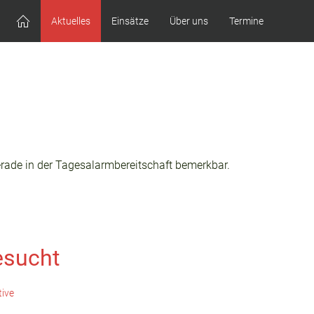
Aktuelles
Einsätze
Über uns
Termine
rade in der Tagesalarmbereitschaft bemerkbar.
esucht
tive