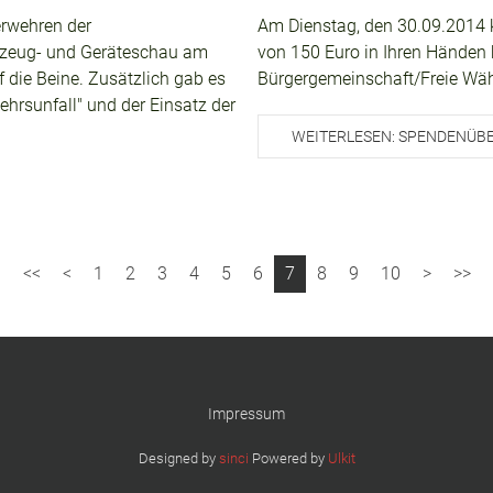
erwehren der
Am Dienstag, den 30.09.2014 
rzeug- und Geräteschau am
von 150 Euro in Ihren Händen 
die Beine. Zusätzlich gab es
Bürgergemeinschaft/Freie Wäh
ehrsunfall" und der Einsatz der
WEITERLESEN: SPENDENÜB
1
2
3
4
5
6
7
8
9
10
Impressum
Designed by
sinci
Powered by
Ulkit