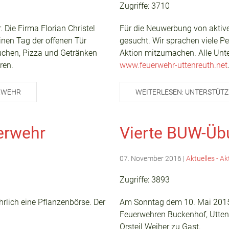
Zugriffe: 3710
 Die Firma Florian Christel
Für die Neuwerbung von aktiv
inen Tag der offenen Tür
gesucht. Wir sprachen viele Pe
uchen, Pizza und Getränken
Aktion mitzumachen. Alle Unter
ren.
www.feuerwehr-uttenreuth.net
RWEHR
WEITERLESEN: UNTERSTÜT
erwehr
Vierte BUW-Üb
07. November 2016
|
Aktuelles - Ak
Zugriffe: 3893
hrlich eine Pflanzenbörse. Der
Am Sonntag dem 10. Mai 2015 
Feuerwehren Buckenhof, Utten
Orsteil Weiher zu Gast.