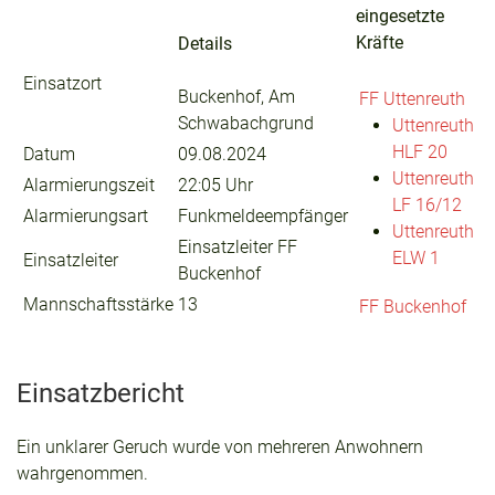
eingesetzte
Kräfte
Details
Einsatzort
Buckenhof, Am
FF Uttenreuth
Schwabachgrund
Uttenreuth
HLF 20
Datum
09.08.2024
Uttenreuth
Alarmierungszeit
22:05 Uhr
LF 16/12
Alarmierungsart
Funkmeldeempfänger
Uttenreuth
Einsatzleiter FF
ELW 1
Einsatzleiter
Buckenhof
Mannschaftsstärke
13
FF Buckenhof
Einsatzbericht
Ein unklarer Geruch wurde von mehreren Anwohnern
wahrgenommen.