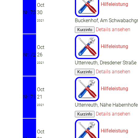
Hilfeleistung
Oct
Nr. 73
30
Buckenhof, Am Schwabachg
2021
Details ansehen
Hilfeleistung
Oct
Nr. 72
26
Uttenreuth, Dresdener Straße
2021
Details ansehen
Hilfeleistung
Oct
Nr. 71
21
Uttenreuth, Nähe Habernhofe
2021
Details ansehen
Hilfeleistung
Oct