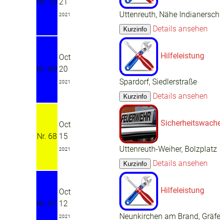
Nr. 70
21
Uttenreuth, Nähe Indianersch
2021
Details ansehen
Hilfeleistung
Oct
Nr. 69
20
Spardorf, Siedlerstraße
2021
Details ansehen
Sicherheitswach
Oct
Nr. 68
15
Uttenreuth-Weiher, Bolzplatz
2021
Details ansehen
Hilfeleistung
Oct
Nr. 67
12
Neunkirchen am Brand, Gräfe
2021