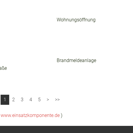
Wohnungsöffnung
Brandmeldeanlage
raße
1
2
3
4
5
(
www.einsatzkomponente.de
)