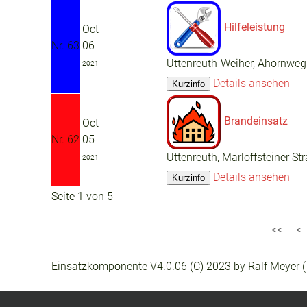
Hilfeleistung
Oct
Nr. 63
06
Uttenreuth-Weiher, Ahornweg
2021
Details ansehen
Brandeinsatz
Oct
Nr. 62
05
Uttenreuth, Marloffsteiner St
2021
Details ansehen
Seite 1 von 5
Einsatzkomponente V4.0.06 (C) 2023 by Ralf Meyer 