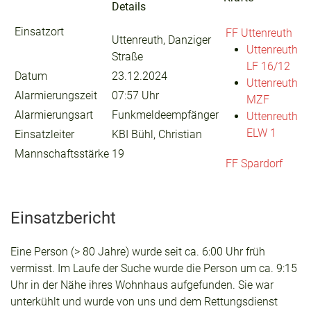
Details
Einsatzort
FF Uttenreuth
Uttenreuth, Danziger
Uttenreuth
Straße
LF 16/12
Datum
23.12.2024
Uttenreuth
Alarmierungszeit
07:57 Uhr
MZF
Alarmierungsart
Funkmeldeempfänger
Uttenreuth
ELW 1
Einsatzleiter
KBI Bühl, Christian
Mannschaftsstärke
19
FF Spardorf
Einsatzbericht
Eine Person (> 80 Jahre) wurde seit ca. 6:00 Uhr früh
vermisst. Im Laufe der Suche wurde die Person um ca. 9:15
Uhr in der Nähe ihres Wohnhaus aufgefunden. Sie war
unterkühlt und wurde von uns und dem Rettungsdienst