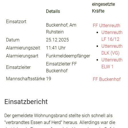
eingesetzte
Kräfte
Details
Einsatzort
Buckenhof, Am
FF Uttenreuth
Ruhstein
Uttenreuth
LF 16/12
Datum
25.12.2025
Uttenreuth
Alarmierungszeit
11:41 Uhr
DLK (VG)
Alarmierungsart
Funkmeldeempfänger
Uttenreuth
Einsatzleiter FF
ELW 1
Einsatzleiter
Buckenhof
Mannschaftsstärke
19
FF Buckenhof
Einsatzbericht
Der gemeldete Wohnungsbrand stellte sich schnell als
"verbrandtes Essen auf Herd" heraus. Allerdings war die