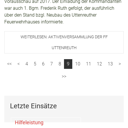
Vorausschau auf 2017. Der Einladung der Kommandanten
war auch 1. Bgm. Frederik Ruth gefolgt, der ausführlich
über den Stand bzgl. Neubau des Uttenreuther
Feuerwehrhauses informierte.
WEITERLESEN: AKTIVENVERSAMMLUNG DER FF
UTTENREUTH
4
5
6
7
8
9
10
11
12
13
Letzte Einsätze
Hilfeleistung