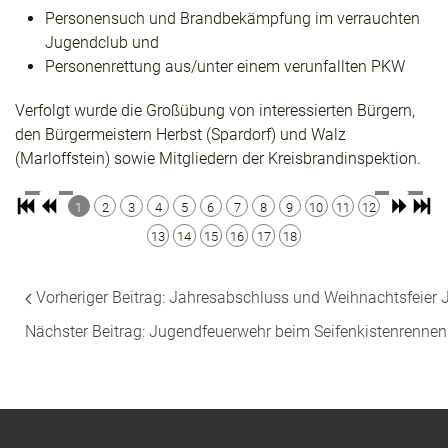
Personensuch und Brandbekämpfung im verrauchten
Jugendclub und
Personenrettung aus/unter einem verunfallten PKW
Verfolgt wurde die Großübung von interessierten Bürgern,
den Bürgermeistern Herbst (Spardorf) und Walz
(Marloffstein) sowie Mitgliedern der Kreisbrandinspektion.
1
2
3
4
5
6
7
8
9
10
11
12
13
14
15
16
17
18
Vorheriger Beitrag: Jahresabschluss und Weihnachtsfeier
Nächster Beitrag: Jugendfeuerwehr beim Seifenkistenrenne