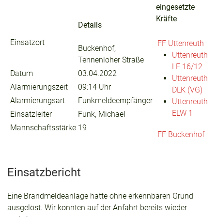
eingesetzte
Kräfte
Details
Einsatzort
FF Uttenreuth
Buckenhof,
Uttenreuth
Tennenloher Straße
LF 16/12
Datum
03.04.2022
Uttenreuth
Alarmierungszeit
09:14 Uhr
DLK (VG)
Alarmierungsart
Funkmeldeempfänger
Uttenreuth
ELW 1
Einsatzleiter
Funk, Michael
Mannschaftsstärke
19
FF Buckenhof
Einsatzbericht
Eine Brandmeldeanlage hatte ohne erkennbaren Grund
ausgelöst. Wir konnten auf der Anfahrt bereits wieder