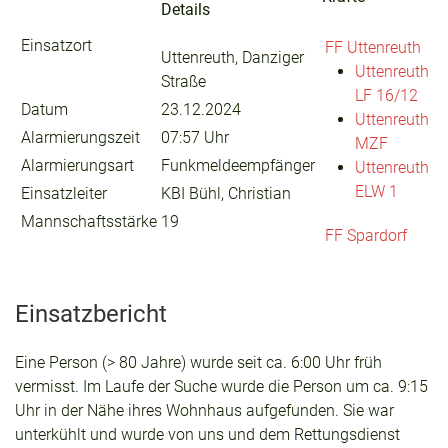
Details
Einsatzort
FF Uttenreuth
Uttenreuth, Danziger
Uttenreuth
Straße
LF 16/12
Datum
23.12.2024
Uttenreuth
Alarmierungszeit
07:57 Uhr
MZF
Alarmierungsart
Funkmeldeempfänger
Uttenreuth
ELW 1
Einsatzleiter
KBI Bühl, Christian
Mannschaftsstärke
19
FF Spardorf
Einsatzbericht
Eine Person (> 80 Jahre) wurde seit ca. 6:00 Uhr früh
vermisst. Im Laufe der Suche wurde die Person um ca. 9:15
Uhr in der Nähe ihres Wohnhaus aufgefunden. Sie war
unterkühlt und wurde von uns und dem Rettungsdienst