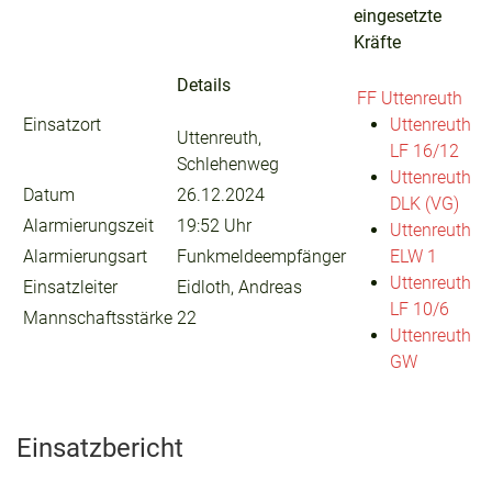
eingesetzte
Kräfte
Details
FF Uttenreuth
Einsatzort
Uttenreuth
Uttenreuth,
LF 16/12
Schlehenweg
Uttenreuth
Datum
26.12.2024
DLK (VG)
Alarmierungszeit
19:52 Uhr
Uttenreuth
Alarmierungsart
Funkmeldeempfänger
ELW 1
Uttenreuth
Einsatzleiter
Eidloth, Andreas
LF 10/6
Mannschaftsstärke
22
Uttenreuth
GW
Einsatzbericht