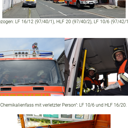
ogen: LF 16/12 (97/40/1), HLF 20 (97/40/2), LF 10/6 (97/42/
Chemikalienfass mit verletzter Person": LF 10/6 und HLF 16/20.