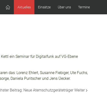
Aktuelles
Einsätze
Über uns
Termine
Kettl ein Seminar für Digitalfunk auf VG-Ebene
en das: Lorenz Ehlert, Susanne Fiebiger, Ute Fuchs,
orge, Daniela Puritscher und Jens Üecker.
hster Beitrag: Neue Atemschutzgeräteträger
Weiter