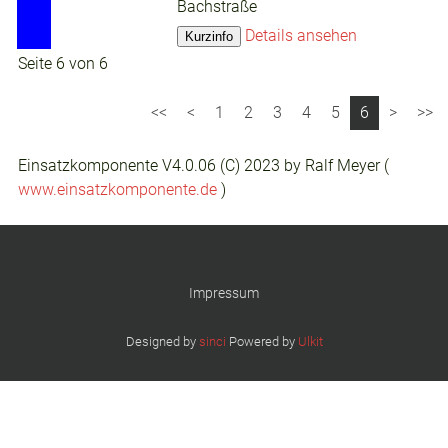
Bachstraße
Details ansehen
Seite 6 von 6
1
2
3
4
5
6
Einsatzkomponente V4.0.06 (C) 2023 by Ralf Meyer (
www.einsatzkomponente.de
)
Impressum
Designed by
sinci
Powered by
Ulkit