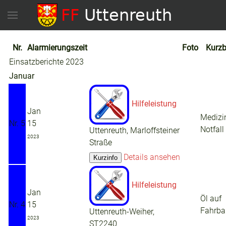
Nr.
Alarmierungszeit
Foto
Kurzb
Einsatzberichte 2023
Januar
Hilfeleistung
Jan
Medizi
Nr. 5
15
Notfall
Uttenreuth, Marloffsteiner
2023
Straße
Details ansehen
Hilfeleistung
Jan
Öl auf
Nr. 4
15
Fahrba
Uttenreuth-Weiher,
2023
ST2240