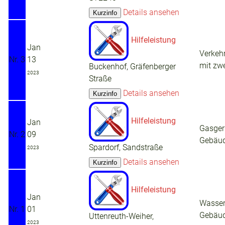
Details ansehen
Hilfeleistung
Jan
Verkehr
Nr. 3
13
mit zw
Buckenhof, Gräfenberger
2023
Straße
Details ansehen
Hilfeleistung
Jan
Gasger
Nr. 2
09
Gebäu
Spardorf, Sandstraße
2023
Details ansehen
Hilfeleistung
Jan
Wasser
Nr. 1
01
Gebäu
Uttenreuth-Weiher,
2023