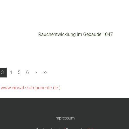
Rauchentwicklung im Gebäude
1047
3
4
5
6
(
www.einsatzkomponente.de
)
Impressum