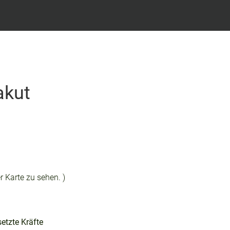
akut
r Karte zu sehen. )
etzte Kräfte