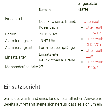
eingesetzte
Kräfte
Details
Einsatzort
Neunkirchen a. Brand,
FF Uttenreuth
Rosenbach
Uttenreuth
LF 16/12
Datum
20.12.2025
Uttenreuth
Alarmierungszeit
19:47 Uhr
DLK (VG)
Alarmierungsart
Funkmeldeempfänger
Uttenreuth
Einsatzleiter FF
ELW 1
Einsatzleiter
Neunkirchen a. Brand
Uttenreuth
Mannschaftsstärke
27
LF 10/6
Einsatzbericht
Gemeldet war Brand eines landwirtschaftlichen Anwesens.
Bereits auf Anfahrt stellte sich heraus, dass es sich um ein