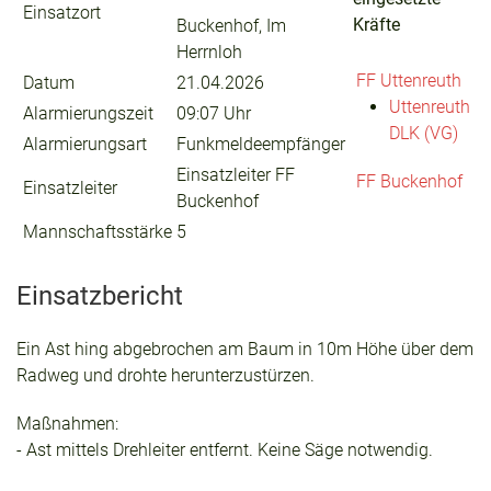
Einsatzort
Kräfte
Buckenhof, Im
Herrnloh
FF Uttenreuth
Datum
21.04.2026
Uttenreuth
Alarmierungszeit
09:07 Uhr
DLK (VG)
Alarmierungsart
Funkmeldeempfänger
Einsatzleiter FF
FF Buckenhof
Einsatzleiter
Buckenhof
Mannschaftsstärke
5
Einsatzbericht
Ein Ast hing abgebrochen am Baum in 10m Höhe über dem
Radweg und drohte herunterzustürzen.
Maßnahmen:
- Ast mittels Drehleiter entfernt. Keine Säge notwendig.