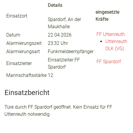
Details
eingesetzte
Einsatzort
Kräfte
Spardorf, An der
Maukhalle
FF Uttenreuth
Datum
22.04.2026
Uttenreuth
Alarmierungszeit
23:32 Uhr
DLK (VG)
Alarmierungsart
Funkmeldeempfänger
Einsatzleiter FF
FF Spardorf
Einsatzleiter
Spardorf
Mannschaftsstärke
12
Einsatzbericht
Türe durch FF Spardorf geöffnet. Kein Einsatz für FF
Uttenreuth notwendig.