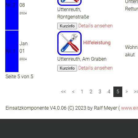
Unter
Nr. 2
08
Rettu
Uttenreuth,
2024
Röntgenstraße
Details ansehen
Hilfeleistung
Jan
Wohn
Nr. 1
01
akut
Uttenreuth, Am Graben
2024
Details ansehen
Seite 5 von 5
1
2
3
4
5
Einsatzkomponente V4.0.06 (C) 2023 by Ralf Meyer (
www.ei