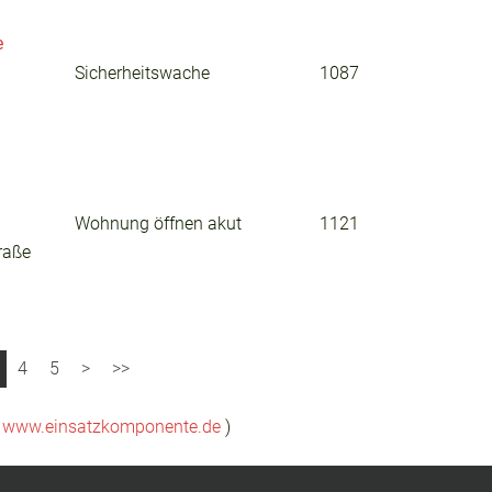
e
Sicherheitswache
1087
Wohnung öffnen akut
1121
raße
4
5
(
www.einsatzkomponente.de
)