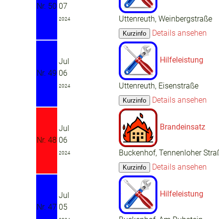
Nr. 50
07
Uttenreuth, Weinbergstraße
2024
Details ansehen
Hilfeleistung
Jul
Nr. 49
06
Uttenreuth, Eisenstraße
2024
Details ansehen
Brandeinsatz
Jul
Nr. 48
06
Buckenhof, Tennenloher Stra
2024
Details ansehen
Hilfeleistung
Jul
Nr. 47
05