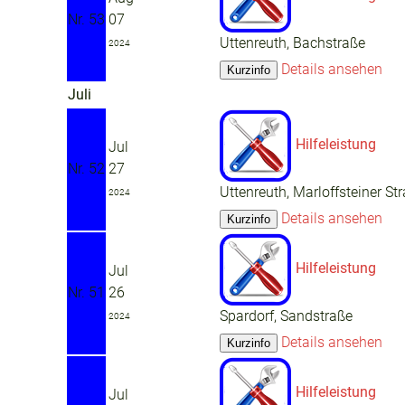
Nr. 53
07
Uttenreuth, Bachstraße
2024
Details ansehen
Juli
Hilfeleistung
Jul
Nr. 52
27
Uttenreuth, Marloffsteiner St
2024
Details ansehen
Hilfeleistung
Jul
Nr. 51
26
Spardorf, Sandstraße
2024
Details ansehen
Hilfeleistung
Jul