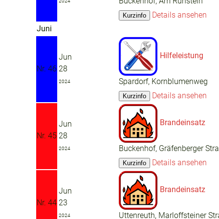
Buckenhof, Am Ruhstein
2024
Details ansehen
Juni
Hilfeleistung
Jun
Nr. 46
28
Spardorf, Kornblumenweg
2024
Details ansehen
Brandeinsatz
Jun
Nr. 45
28
Buckenhof, Gräfenberger Str
2024
Details ansehen
Brandeinsatz
Jun
Nr. 44
23
Uttenreuth, Marloffsteiner St
2024