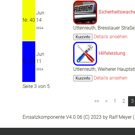
Sicherheitswach
Jun
Nr. 40
14
Uttenreuth, Bresslauer Straße
2024
Details ansehen
Hilfeleistung
Jun
Nr. 39
11
Uttenreuth, Weiherer Hauptst
2024
Details ansehen
Seite 3 von 5
1
2
3
Einsatzkomponente V4.0.06 (C) 2023 by Ralf Meyer 