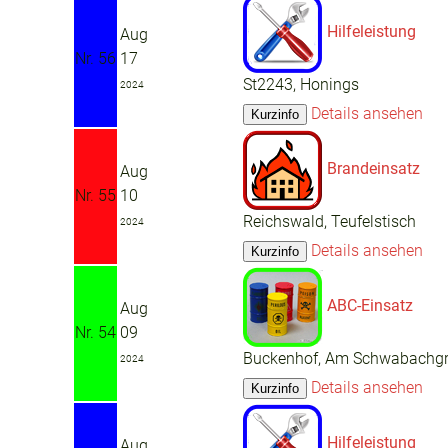
Hilfeleistung
Aug
Nr. 56
17
St2243, Honings
2024
Details ansehen
Brandeinsatz
Aug
Nr. 55
10
Reichswald, Teufelstisch
2024
Details ansehen
ABC-Einsatz
Aug
Nr. 54
09
Buckenhof, Am Schwabachg
2024
Details ansehen
Hilfeleistung
Aug