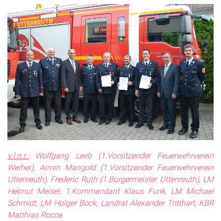
v.l.n.r.:
Wolfgang Leeb (1.Vorsitzender Feuerwehrverein
Weiher), Armin Mangold (1.Vorsitzender Feuerwehrverein
Uttenreuth), Frederic Ruth (1.Bürgermeister Uttenreuth), LM
Helmut Meisel, 1.Kommandant Klaus Funk, LM Michael
Schmidt, LM Holger Bock, Landrat Alexander Tritthart, KBR
Matthias Rocca