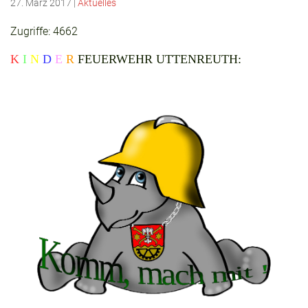
27. März 2017
|
Aktuelles
Zugriffe: 4662
K
I
N
D
E
R
FEUERWEHR UTTENREUTH: