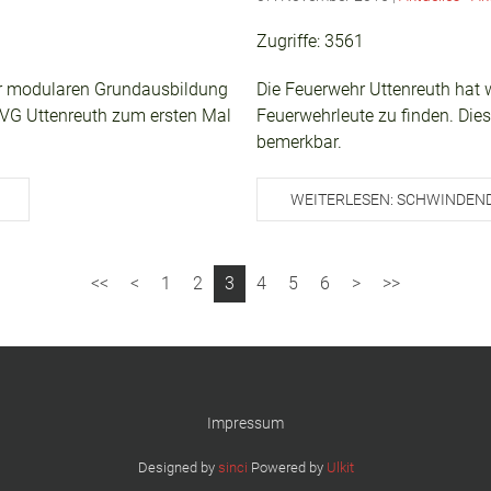
Zugriffe: 3561
er modularen Grundausbildung
Die Feuerwehr Uttenreuth hat
 VG Uttenreuth zum ersten Mal
Feuerwehrleute zu finden. Die
bemerkbar.
WEITERLESEN: SCHWINDEND
1
2
3
4
5
6
Impressum
Designed by
sinci
Powered by
Ulkit