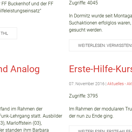
Zugriffe: 4045
 FF Buckenhof und der FF
lfeleistungseinsatz"
In Dormitz wurde seit Montag
Suchaktionen erfolglos waren
gesucht werden.
 THL
WEITERLESEN: VERMISSTEN
und Analog
Erste-Hilfe-Ku
07. November 2016
|
Aktuelles - Ak
Zugriffe: 3795
6 fand im Rahmen der
Im Rahmen der modularen Trup
unk-Lehrgang statt. Ausbilder
der nun zu Ende ging.
), Marloffstein (03),
fer standen ihm Barbara
WEITERLESEN: ERSTE-HILF