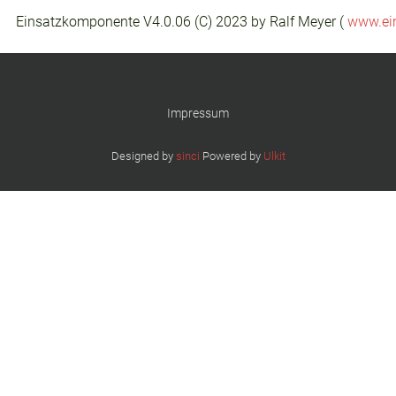
Einsatzkomponente V4.0.06 (C) 2023 by Ralf Meyer (
www.ei
Impressum
Designed by
sinci
Powered by
Ulkit