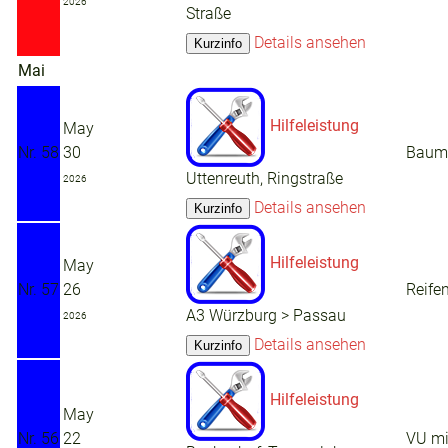
2026
Straße
Details ansehen
Mai
Hilfeleistung
May
Nr. 58
30
Baum 
Uttenreuth, Ringstraße
2026
Details ansehen
Hilfeleistung
May
Nr. 57
26
Reife
A3 Würzburg > Passau
2026
Details ansehen
Hilfeleistung
May
Nr. 56
22
VU m