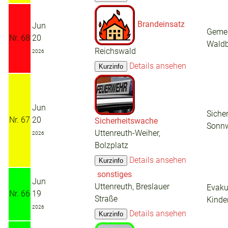
Brandeinsatz
Jun
Gemel
Nr. 68
20
Wald
Reichswald
2026
Details ansehen
Jun
Siche
Nr. 67
20
Sicherheitswache
Sonnw
Uttenreuth-Weiher,
2026
Bolzplatz
Details ansehen
sonstiges
Jun
Uttenreuth, Breslauer
Evaku
Nr. 66
19
Straße
Kinde
2026
Details ansehen