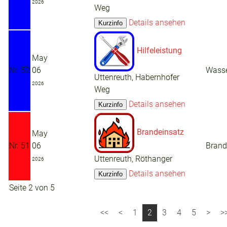
2026
Weg
Details ansehen
Hilfeleistung
May
Nr. 52
06
Wasse
Uttenreuth, Habernhofer
2026
Weg
Details ansehen
Brandeinsatz
May
Nr. 51
06
Brand
Uttenreuth, Röthanger
2026
Details ansehen
Seite 2 von 5
1
2
3
4
5