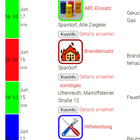
ABC-Einsatz
Jun
Geruc
Nr. 65
17
Gas
Spardorf, Alte Ziegelei
2026
Details ansehen
Brandeinsatz
Jun
Brand
Nr. 64
16
fehla
Spardorf
2026
Details ansehen
sonstiges
Jun
Uttenreuth, Marloffsteiner
Nr. 63
15
Feuer
Straße 12
2026
Details ansehen
Hilfeleistung
Jun
Nr. 62
12
Baum 