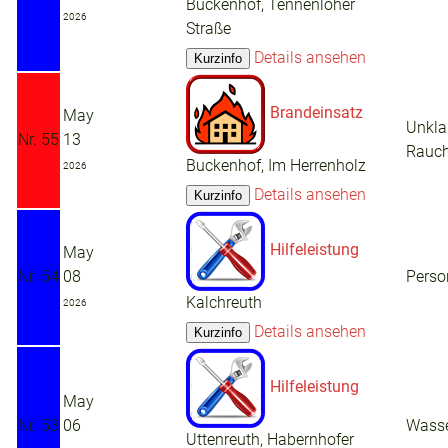
Buckenhof, Tennenloher
2026
Straße
Details ansehen
Brandeinsatz
May
Unkla
Nr. 55
13
Rauch
Buckenhof, Im Herrenholz
2026
Details ansehen
Hilfeleistung
May
Nr. 54
08
Perso
Kalchreuth
2026
Details ansehen
Hilfeleistung
May
Nr. 53
06
Wasse
Uttenreuth, Habernhofer