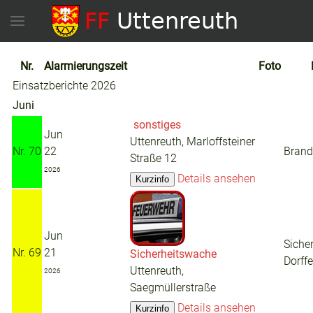
Nr.
Alarmierungszeit
Foto
Einsatzberichte 2026
Juni
sonstiges
Jun
Uttenreuth, Marloffsteiner
Nr. 70
22
Brand
Straße 12
2026
Details ansehen
Jun
Siche
Nr. 69
21
Sicherheitswache
Dorffe
Uttenreuth,
2026
Saegmüllerstraße
Details ansehen