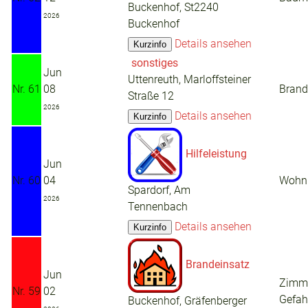
Buckenhof, St2240
2026
Buckenhof
Details ansehen
sonstiges
Jun
Uttenreuth, Marloffsteiner
Nr. 61
08
Brand
Straße 12
2026
Details ansehen
Hilfeleistung
Jun
Nr. 60
04
Wohnu
Spardorf, Am
2026
Tennenbach
Details ansehen
Brandeinsatz
Jun
Zimme
Nr. 59
02
Gefah
Buckenhof, Gräfenberger